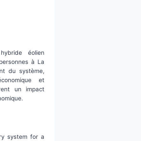
ybride éolien
 personnes à La
nt du système,
économique et
rent un impact
nomique.
ry system for a