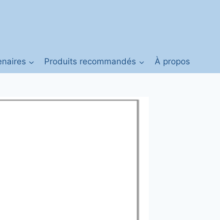
enaires
Produits recommandés
À propos