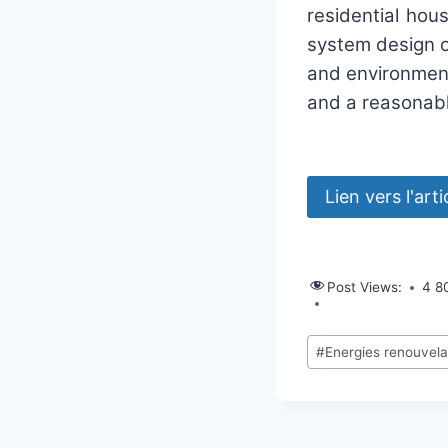
residential hou
system design o
and environment
and a reasonabl
Post Views:
4 8
Étiquettes
#
Energies renouvela
de
la
publication :