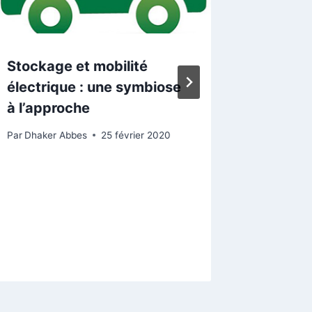
Stockage et mobilité
Uncerta
électrique : une symbiose
day ah
à l’approche
quantif
microgr
Par
Dhaker Abbes
25 février 2020
genera
Par
Dhaker