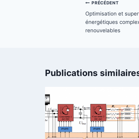
Navigation
PRÉCÉDENT
Optimisation et supe
de
énergétiques complex
l’article
renouvelables
Publications similaire