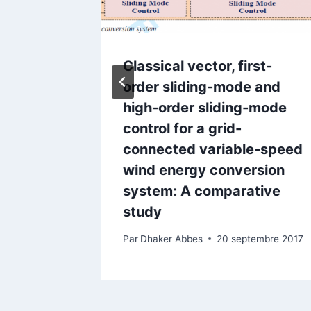
Classical vector, first-
order sliding-mode and
etwork
high-order sliding-mode
serve
control for a grid-
connected variable-speed
er 2015
wind energy conversion
system: A comparative
study
Par
Dhaker Abbes
20 septembre 2017