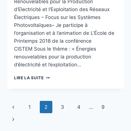
Renouvelables pour la Production
d’Electricité et l’Exploitation des Réseaux
Électriques – Focus sur les Systèmes
Photovoltaïques– Je participe à
l’organisation et à l’animation de L’École de
Printemps 2018 de la conférence
CISTEM Sous le thème : « Énergies
renouvelables pour la production
d’électricité et l’exploitation…
DEUXIÈME
LIRE LA SUITE
ECOLE
DE
PRINTEMPS
CISTEM
Navigation
Page
1
2
3
4
…
9
:
DU
de
précédente
Page
24
AU
suivante