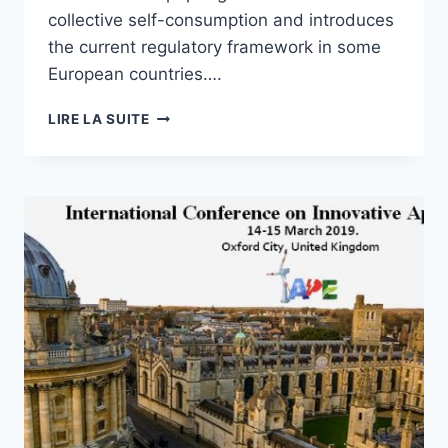
collective self-consumption and introduces
the current regulatory framework in some
European countries….
A
LIRE LA SUITE
SURVEY
ON
ENERGY
MANAGEMENT
AND
BLOCKCHAIN
FOR
COLLECTIVE
SELF-
CONSUMPTION