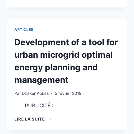
HDR
(HABILITATION
À
DIRIGER
DES
ARTICLES
RECHERCHES)
03/05/2019
Development of a tool for
urban microgrid optimal
energy planning and
management
Par
Dhaker Abbes
5 février 2019
PUBLICITÉ :
DEVELOPMENT
LIRE LA SUITE
OF
A