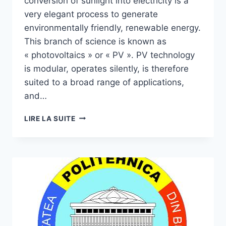
conversion of sunlight into electricity is a
very elegant process to generate
environmentally friendly, renewable energy.
This branch of science is known as
« photovoltaics » or « PV ». PV technology
is modular, operates silently, is therefore
suited to a broad range of applications,
and…
PARTICIPATION
LIRE LA SUITE
À
INTERNATIONAL
SUMMER
SCHOOL
ON
ORGANIC
PHOTOVOLTAIC
SYSTEMS
(ISSOPVS
2018)