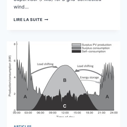
wind…
CONTROL
LIRE LA SUITE
AND
FUZZY
LOGIC
SUPERVISION
OF
A
WIND
POWER
SYSTEM
WITH
BATTERY/SUPERCAPACITOR
HYBRID
ENERGY
STORAGE
ARTICLES