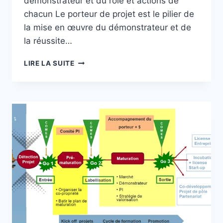
démonstrateur et du rôle et actions de
chacun Le porteur de projet est le pilier de
la mise en œuvre du démonstrateur et de
la réussite…
QUI
LIRE LA SUITE
INTERVIENT
DANS
LA
MISE
EN
PLACE
D’UN
DÉMONSTRATEUR
DÉDIÉ
À
LA
VALORISATION
?