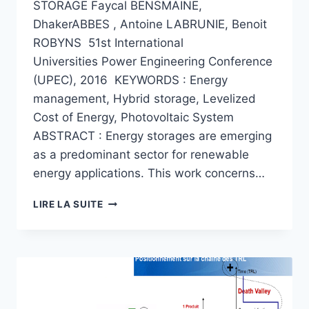
STORAGE Faycal BENSMAINE,
DhakerABBES , Antoine LABRUNIE, Benoit
ROBYNS 51st International
Universities Power Engineering Conference
(UPEC), 2016 KEYWORDS : Energy
management, Hybrid storage, Levelized
Cost of Energy, Photovoltaic System
ABSTRACT : Energy storages are emerging
as a predominant sector for renewable
energy applications. This work concerns…
SIZING
LIRE LA SUITE
AND
TECHNO-
ECONOMIC
ANALYSIS
OF
A
GRID