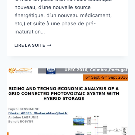
nouveau, d’une nouvelle source
énergétique, d’un nouveau médicament,
etc,) et suite à une phase de pré-
maturation…
PROCESSUS
LIRE LA SUITE
DE
MISE
EN
PLACE
D’UN
PROJET
DE
DÉMONSTRATEUR
DÉDIÉ
À
LA
VALORISATION