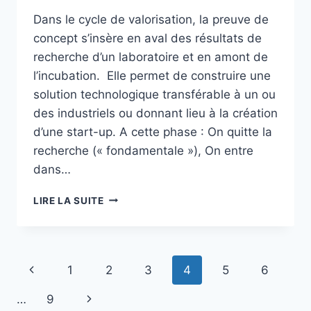
Dans le cycle de valorisation, la preuve de
concept s’insère en aval des résultats de
recherche d’un laboratoire et en amont de
l’incubation. Elle permet de construire une
solution technologique transférable à un ou
des industriels ou donnant lieu à la création
d’une start-up. A cette phase : On quitte la
recherche (« fondamentale »), On entre
dans…
LA
LIRE LA SUITE
PREUVE
DE
CONCEPT
(DÉMONSTRATEUR)
Navigation
Page
1
2
3
4
5
6
DANS
LE
de
précédente
Page
…
9
PROCESSUS