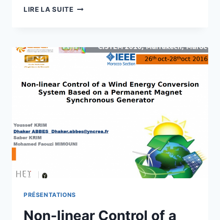
DESIGN
LIRE LA SUITE
AND
OPTIMIZATION
OF
A
STANDALONE
PHOTOVOLTAIC
SYSTEM
CONSIDERING
PANEL
POSITION,
BATTERY
LIFESPAN,
AND
COST
PRÉSENTATIONS
Non-linear Control of a