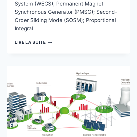
System (WECS); Permanent Magnet
Synchronous Generator (PMSG); Second-
Order Sliding Mode (SOSM); Proportional
Integral…
NON-
LIRE LA SUITE
LINEAR
CONTROL
OF
A
WIND
ENERGY
CONVERSION
SYSTEM
BASED
ON
A
PERMANENT
MAGNET
SYNCHRONOUS