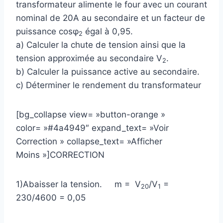
transformateur alimente le four avec un courant
nominal de 20A au secondaire et un facteur de
puissance cosφ
égal à 0,95.
2
a) Calculer la chute de tension ainsi que la
tension approximée au secondaire V
.
2
b) Calculer la puissance active au secondaire.
c) Déterminer le rendement du transformateur
[bg_collapse view= »button-orange »
color= »#4a4949″ expand_text= »Voir
Correction » collapse_text= »Afficher
Moins »]CORRECTION
1)Abaisser la tension. m = V
/V
=
20
1
230/4600 = 0,05