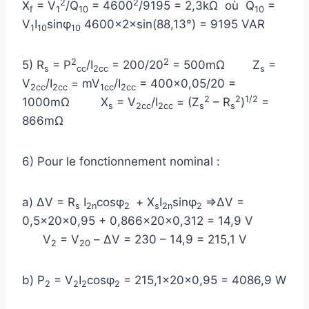
2
2
X
= V
/Q
= 4600
/9195 = 2,3kΩ où Q
=
f
1
10
10
V
I
sinφ
4600×2×sin(88,13°) = 9195 VAR
1
10
10
2
2
5) R
= P
/I
= 200/20
= 500mΩ Z
=
s
cc
2cc
s
V
/I
= mV
/I
= 400×0,05/20 =
2cc
2cc
1cc
2cc
2
2
1/2
1000mΩ X
= V
/I
= (Z
– R
)
=
s
2cc
2cc
s
s
866mΩ
6) Pour le fonctionnement nominal :
a) ΔV = R
I
cosφ
+ X
I
sinφ
⇒ΔV =
s
2n
2
s
2n
2
0,5×20×0,95 + 0,866×20×0,312 = 14,9 V
V
= V
– ΔV = 230 – 14,9 = 215,1 V
2
20
b) P
= V
I
cosφ
= 215,1×20×0,95 = 4086,9 W
2
2
2
2