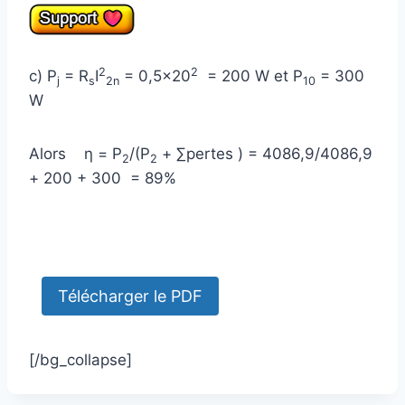
2
2
c) P
= R
I
= 0,5×20
= 200 W et P
= 300
j
s
2n
10
W
Alors η = P
/(P
+ ∑pertes ) = 4086,9/4086,9
2
2
+ 200 + 300 = 89%
[/bg_collapse]