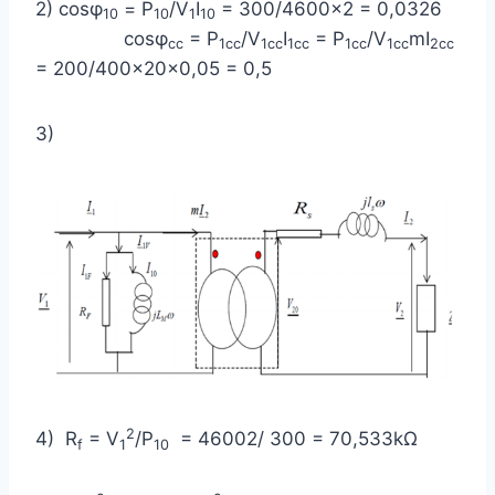
2) cosφ
= P
/V
I
= 300/4600×2 = 0,0326
10
10
1
10
cosφ
= P
/V
I
= P
/V
mI
cc
1cc
1cc
1cc
1cc
1cc
2cc
= 200/400×20×0,05 = 0,5
3)
2
4) R
= V
/P
= 46002/ 300 = 70,533kΩ
f
1
10