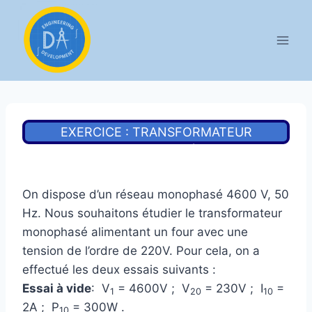
Aller
au
contenu
EXERCICE : TRANSFORMATEUR
MONOPHASÉ
On dispose d’un réseau monophasé 4600 V, 50
Hz. Nous souhaitons étudier le transformateur
monophasé alimentant un four avec une
tension de l’ordre de 220V. Pour cela, on a
effectué les deux essais suivants :
Essai à vide
: V
= 4600V ; V
= 230V ; I
=
1
20
10
2A ; P
= 300W .
10