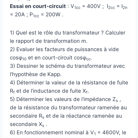
Essai en court-circuit
: V
= 400V ; I
= I
1cc
2cc
2n
= 20A ; P
= 200W .
1cc
1) Quel est le rôle du transformateur ? Calculer
le rapport de transformation m.
2) Evaluer les facteurs de puissances à vide
cosφ
et en court-circuit cosφ
.
10
cc
3) Dessiner le schéma du transformateur avec
l’hypothèse de Kapp.
4) Déterminer la valeur de la résistance de fuite
R
et de l’inductance de fuite X
.
f
f
5) Déterminer les valeurs de l’impédance Z
,
s
de la résistance du transformateur ramenée au
secondaire R
et de la réactance ramenée au
s
secondaire X
.
s
6) En fonctionnement nominal à V
= 4600V, le
1