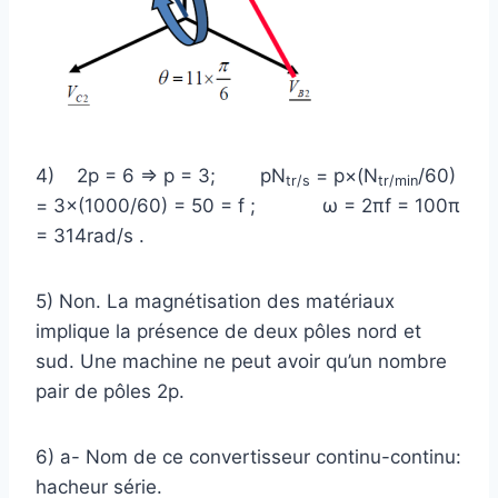
4) 2p = 6 ⇒ p = 3; pN
= p×(N
/60)
tr/s
tr/min
= 3×(1000/60) = 50 = f ; ω = 2πf = 100π
= 314rad/s .
5) Non. La magnétisation des matériaux
implique la présence de deux pôles nord et
sud. Une machine ne peut avoir qu’un nombre
pair de pôles 2p.
6) a- Nom de ce convertisseur continu-continu:
hacheur série.