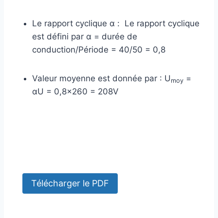
Le rapport cyclique α : Le rapport cyclique
est défini par α = durée de
conduction/Période = 40/50 = 0,8
Valeur moyenne est donnée par : U
=
moy
αU = 0,8×260 = 208V